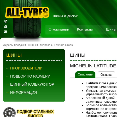
Шины и диски:
О компании
Контакты
Шины
Мотошины
»
»
»
Лидеры продаж
Шины
Michelin
Latitude Cross
ШИНЫ
ШИНЫ
MICHELIN LATITUD
ПРОИЗВОДИТЕЛИ
Описание
Отзывы
ПОДБОР ПО РАЗМЕРУ
Latitude Cross
для с
ШИННЫЙ КАЛЬКУЛЯТОР
прекрасными показа
Уникальная система
ИНФОРМАЦИЯ
управляемость в коле
Агрессивный
дизайн
различных поверхност
Большое количество 
торможение
на гряз
Наиболее популярны
Latitude Cross
: Hyu