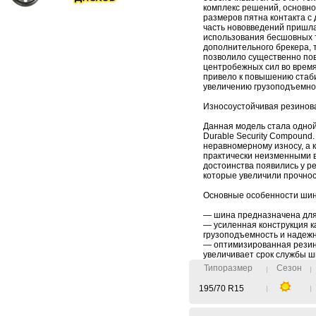
комплекс решений, основн
размеров пятна контакта с
часть нововведений пришла
использования бесшовных т
дополнительного брекера, т
позволило существенно по
центробежных сил во время
привело к повышению стаб
увеличению грузоподъемно
Износоустойчивая резинов
Данная модель стала одной
Durable Security Compound.
неравномерному износу, а 
практически неизменными в
достоинства появились у р
которые увеличили прочнос
Основные особенности шины 
— шина предназначена для
— усиленная конструкция к
грузоподъемность и надежн
— оптимизированная резино
увеличивает срок службы ш
Типоразмер
Сезон
195/70 R15