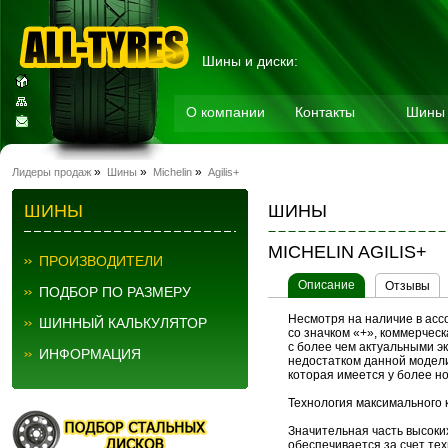
Шины и диски:
О компании
Контакты
Шины
Мотошины
»
»
»
Лидеры продаж
Шины
Michelin
Agilis+
ШИНЫ
ШИНЫ
MICHELIN AGILIS+
ПРОИЗВОДИТЕЛИ
Описание
Отзывы
ПОДБОР ПО РАЗМЕРУ
Несмотря на наличие в ас
ШИННЫЙ КАЛЬКУЛЯТОР
со значком «+», коммерчес
с более чем актуальными э
ИНФОРМАЦИЯ
недостатком данной модели
которая имеется у более н
Технология максимального 
Значительная часть высоки
обеспечивается за счет тех