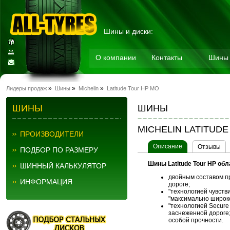
Шины и диски:
О компании
Контакты
Шины
Мотошины
»
»
»
Лидеры продаж
Шины
Michelin
Latitude Tour HP MO
ШИНЫ
ШИНЫ
MICHELIN LATITUD
ПРОИЗВОДИТЕЛИ
Описание
Отзывы
ПОДБОР ПО РАЗМЕРУ
Шины
Latitude Tour HP
обл
ШИННЫЙ КАЛЬКУЛЯТОР
двойным составом пр
ИНФОРМАЦИЯ
дороге;
"технологией чувств
"максимально широко
"технологией Secure
заснеженной дороге
особой прочности.